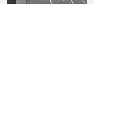
Autres expériences pédagogiques:
Formatrice aux métiers de l’art
contemporain et au commissariat
d’exposition
Formation agréée Syndeac, Marseille (13) :
Formation professionnelle aux métiers de la
culture. Enseignement des pratiques curatoriales,